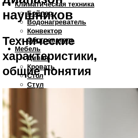
Климатическая техника
наушников
Бойлер
Водонагреватель
Конвектор
Технические
Обогреватель
Мебель
характеристики,
Диван
Кровать
общие понятия
Стол
Стул
Смартфоны
Меню