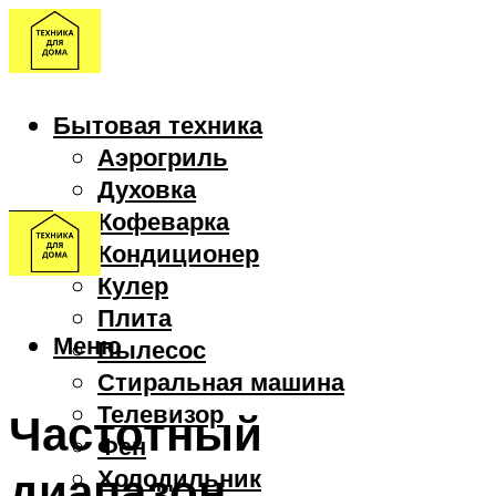
Бытовая техника
Аэрогриль
Духовка
Кофеварка
Кондиционер
Кулер
Плита
Меню
Пылесос
Стиральная машина
Телевизор
Частотный
Фен
диапазон
Холодильник