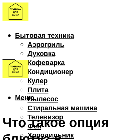
Бытовая техника
Аэрогриль
Духовка
Кофеварка
Кондиционер
Кулер
Плита
Меню
Пылесос
Стиральная машина
Телевизор
Что такое опция
Фен
блютуз в
Холодильник